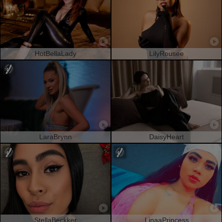
HotBellaLady
LilyRousee
LaraBrynn
DaisyHeart
StellaBeckker
LinaaPrincess