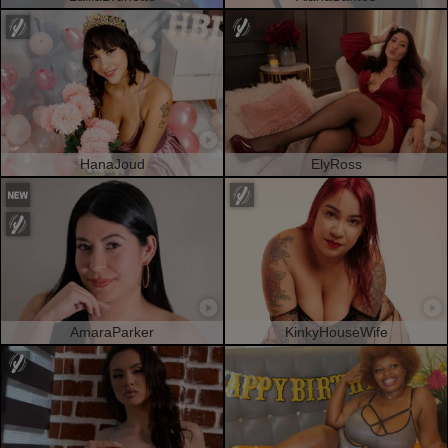
HanaJoud
ElyRoss
AmaraParker
KinkyHouseWife