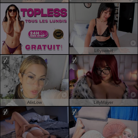
Liliysweet
AlixLow
LillyMayer