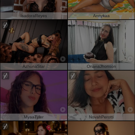
IsadoraReyes
Annykaa
AzhunaStar
OrianaJhonson
MyaaTyler
NovahPerotti