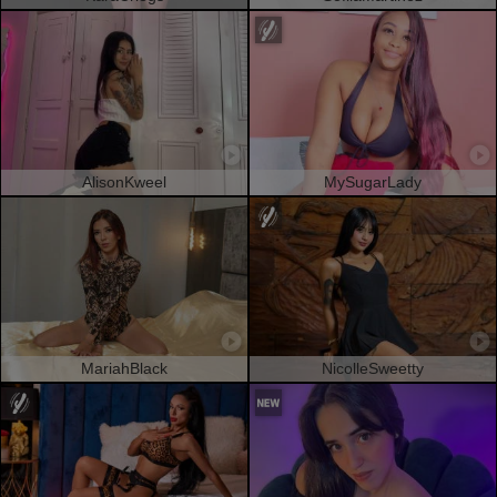
AlisonKweel
MySugarLady
MariahBlack
NicolleSweetty