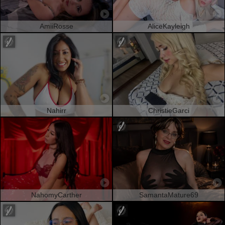
AmiiRosse
AliceKayleigh
Nahirr
ChristieGarci
NahomyCarther
SamantaMature69