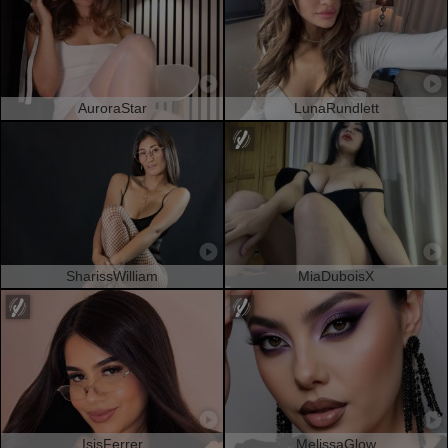
AuroraStar
LunaRundlett
SharissWilliam
MiaDuboisX
IsisFerrer
MelissaGlow