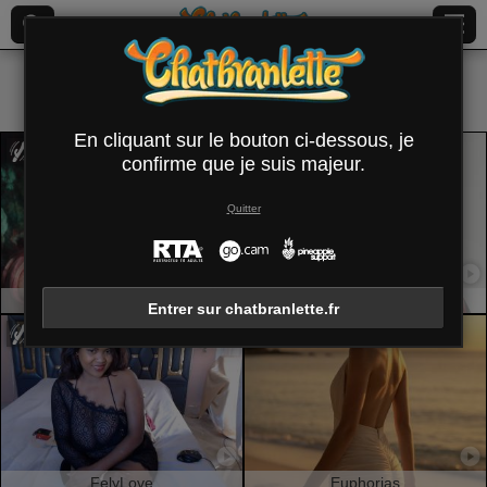
Tous (
401
)
Français
×
En cliquant sur le bouton ci-dessous, je
confirme que je suis majeur.
Quitter
JuliaFrancaise
Pingli
Entrer sur chatbranlette.fr
FelyLove
Euphorias