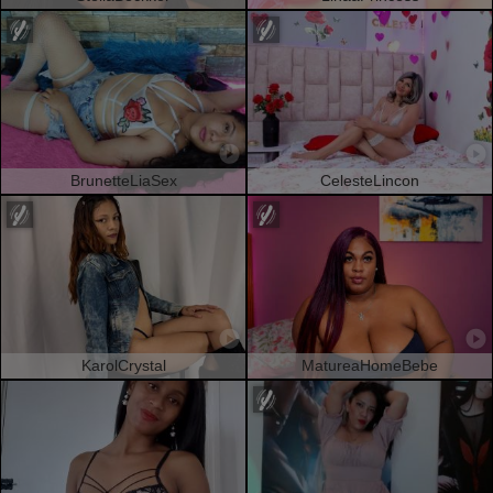
BrunetteLiaSex
CelesteLincon
KarolCrystal
MatureaHomeBebe