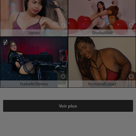
Vahitri
ShofiaWett
IsabelleStones
XiomaralLopez
Voir plus