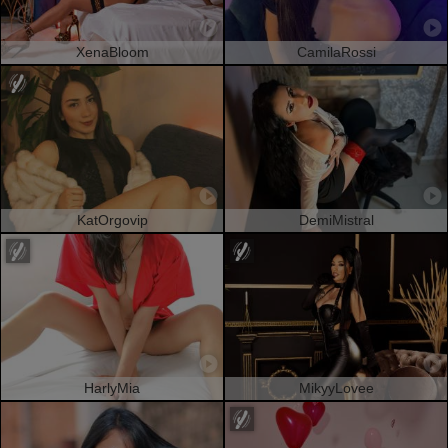
XenaBloom
CamilaRossi
KatOrgovip
DemiMistral
HarlyMia
MikyyLovee