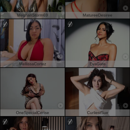
MeghanStorm69
MatureeDesiree
MellissaCortez
EvaGate
OneSpecialCerise
CurliestSue