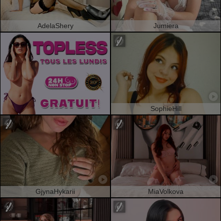
AdelaShery
Jumiera
SophieHill
GjynaHykarii
MiaVolkova