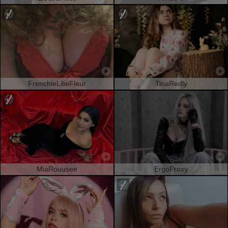
FrenchieLilieFleur
TinaRedly
MiaRouusee
ErgoProxy