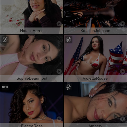
NatalieHarris
KatalinaJohnson
SophieBeaumont
ViolettaRouse
ElectraRoss
Amberv