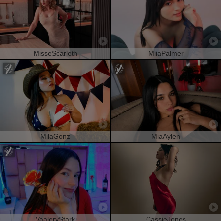
MisseScarleth
MiiaPalmer
MilaGonz
MiaAylen
VaaleryStark
CassieJones