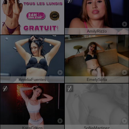
AmilyRizzo
AmeliaFuentes
EmelySofia
KaraCriegs
SofiiaMartinez