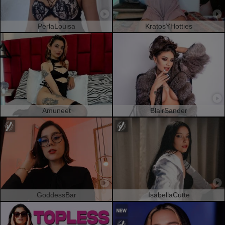
PerlaLouisa
KratosYHotties
Amuneet
BlairSander
GoddessBar
IsabellaCutte