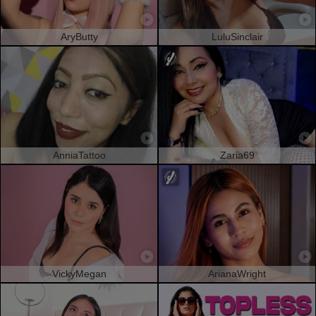
AryButty
LuluSinclair
AnniaTattoo
Zaria69
VickyMegan
ArianaWright