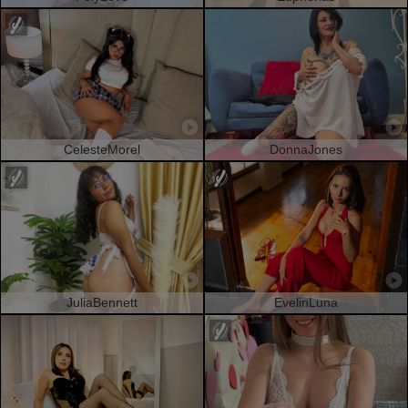
CelesteMorel
DonnaJones
JuliaBennett
EvelinLuna