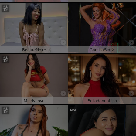
BeauteNoire
CamillaStarX
MindyLove
BelladonnaLips