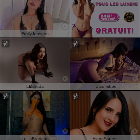
EmilyJensenn
EliSanda
TatsumiLee
LalilaBrunette
AlanaSantos