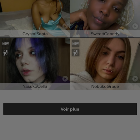
CrystalSanta
SweettCaandy
YasukoCella
NobukoGraue
Voir plus