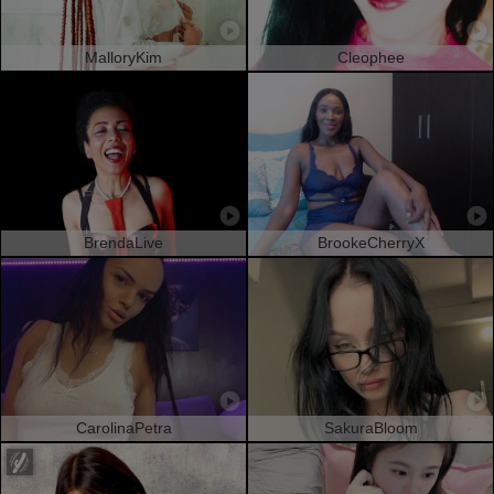
MalloryKim
Cleophee
BrendaLive
BrookeCherryX
CarolinaPetra
SakuraBloom