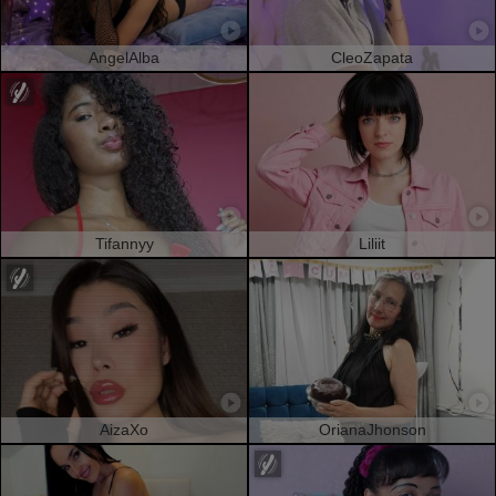
AngelAlba
CleoZapata
Tifannyy
Liliit
AizaXo
OrianaJhonson