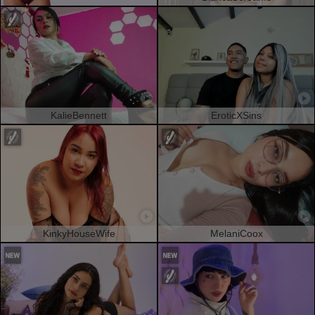
KalieBennett
EroticXSins
KinkyHouseWife
MelaniCoox