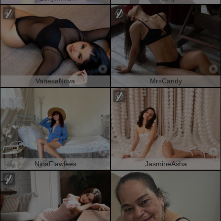
VanesaNova
MrsCandy
NinaFlawlees
JasmineAsha