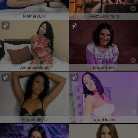
MsMaryLori
GreizSubKimura
AntonniaMagik
MaryCruzz
ShanthalBlizz
TarahDustin