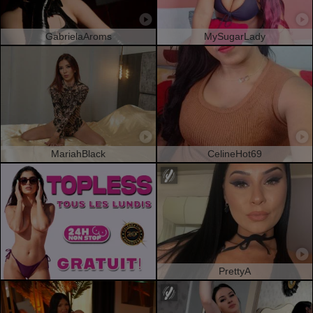
GabrielaAroms
MySugarLady
MariahBlack
CelineHot69
PrettyA