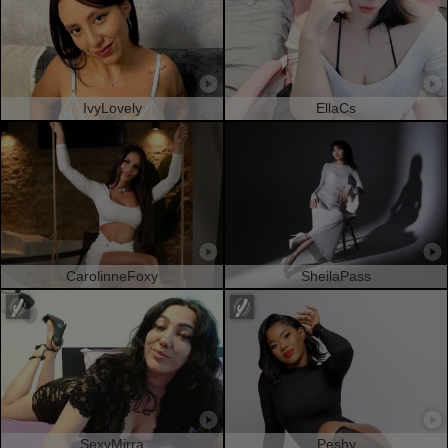
IvyLovely
EllaCs
CarolinneFoxy
SheilaPass
SexyMirra
Peshy