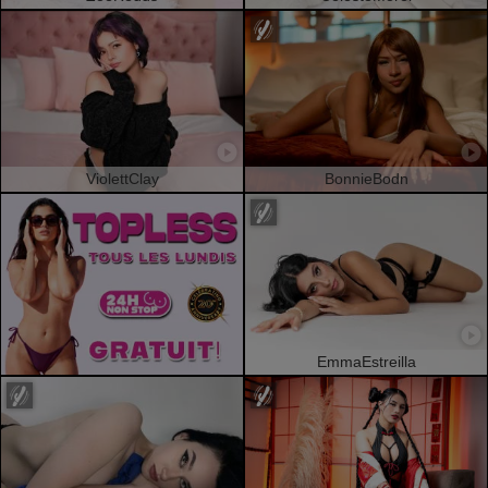
ViolettClay
BonnieBodn
EmmaEstreilla