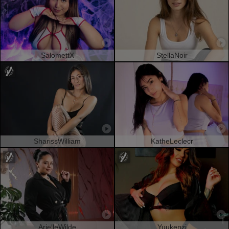
SalomettX
StellaNoir
SharissWilliam
KatheLeclecr
ArielleWilde
Yuukenzi