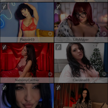
Plaissir69
LillyMayer
NahomyCarther
Carolina69