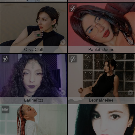
OliviaCluff
PaulethJoens
LaurieRzz
LeonaMeilee