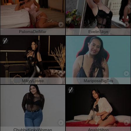
PalomaDelMar
EvelinSkye
MikyyLovee
MariposaBigTits
ChubbyKinkyWoman
AnaisHilton