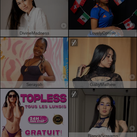
DivineMadness
LovelyConnie
Serayah
GabyMathew
BiancaScreams