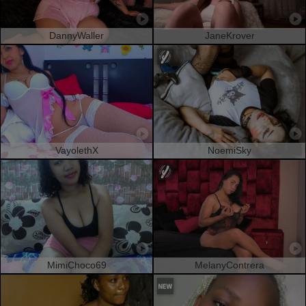
DannyWaller
JaneKrover
VayolethX
NoemiSky
MimiChoco69
MelanyContrera