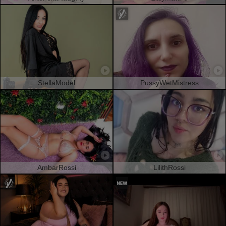
StellaModel
PussyWetMistress
AmbarRossi
LilithRossi