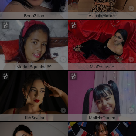
BoobZillaa
AlessiaMarais
MariahSquirting69
MiaRouusee
LilithStygian
MaliciaQueen