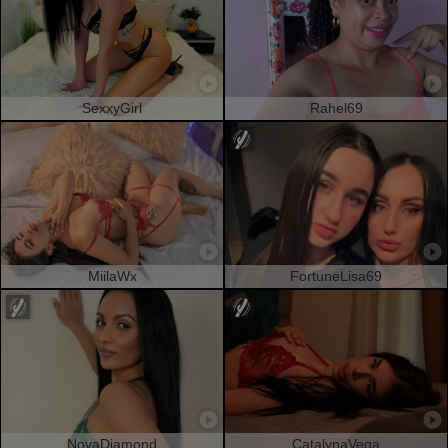
SexxyGirl
Rahel69
MiilaWx
FortuneLisa69
NovaDiamond
CatalynaVega