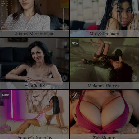
JoannaVanderheide
MollyXDamiam
EvaClarkX
MelannieRousse
AntonellaNaugthy
ZalyMature