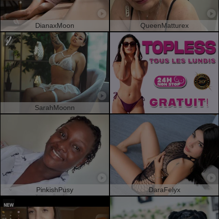
DianaxMoon
QueenMatturex
SarahMoonn
PinkishPusy
DaraFelyx