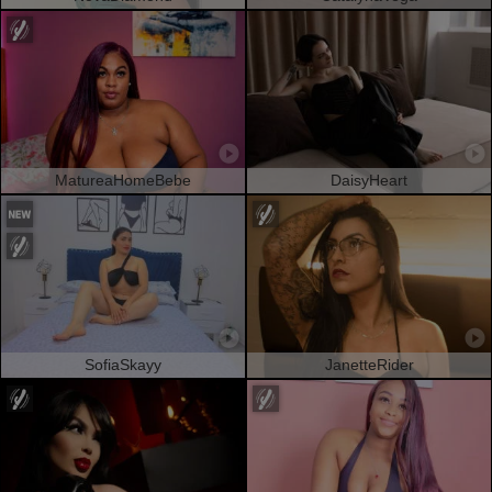
MatureaHomeBebe
DaisyHeart
SofiaSkayy
JanetteRider