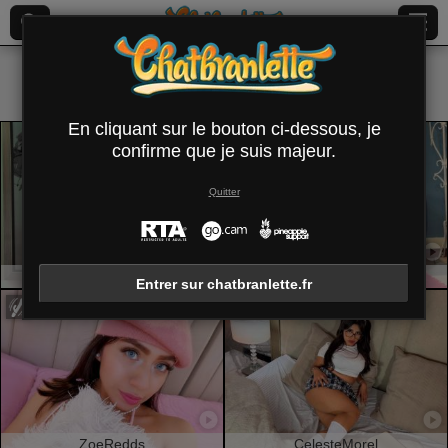
Tous (
559
)
Noir
×
En cliquant sur le bouton ci-dessous, je
confirme que je suis majeur.
Quitter
CharlotteKozy
DonnaJones
Entrer sur chatbranlette.fr
ZoeRedds
CelesteMorel